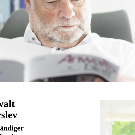
walt
slev
tändiger