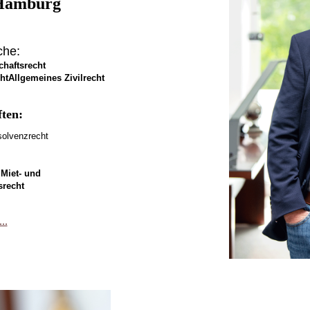
Hamburg
che:
chaftsrecht
htAllgemeines Zivilrech
t
ten:
solvenzrecht
 Miet- und
recht
..